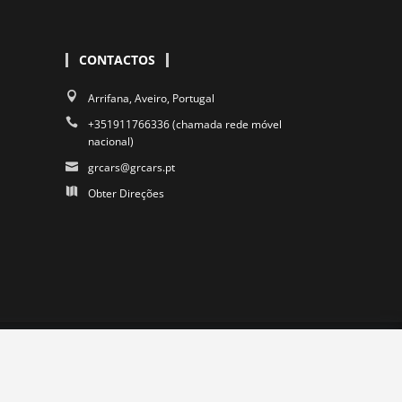
CONTACTOS
Arrifana, Aveiro, Portugal
+351911766336 (chamada rede móvel
nacional)
grcars@grcars.pt
Obter Direções