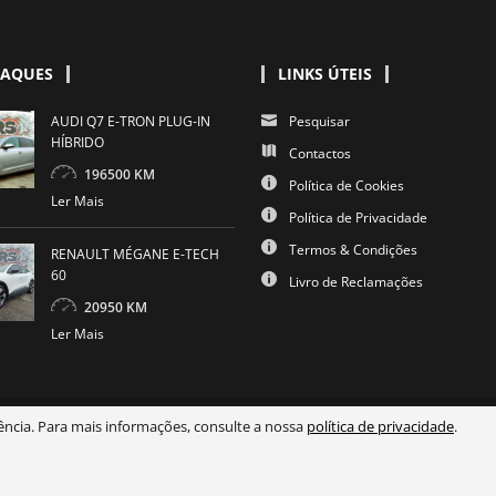
TAQUES
LINKS ÚTEIS
AUDI Q7 E-TRON PLUG-IN
Pesquisar
HÍBRIDO
Contactos
196500 KM
Política de Cookies
Ler Mais
Política de Privacidade
Termos & Condições
RENAULT MÉGANE E-TECH
60
Livro de Reclamações
20950 KM
Ler Mais
iência. Para mais informações, consulte a nossa
política de privacidade
.
© 2024 GR Cars | By
Daniel Rodrigues