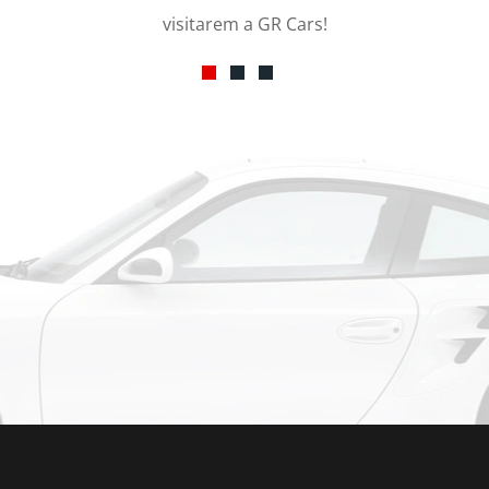
visitarem a GR Cars!