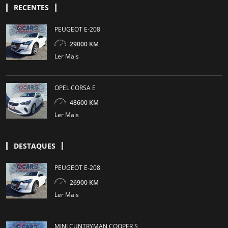
RECENTES
PEUGEOT E-208
29000 KM
Ler Mais
OPEL CORSA E
48600 KM
Ler Mais
DESTAQUES
PEUGEOT E-208
26900 KM
Ler Mais
MINI CUNTRYMAN COOPER S