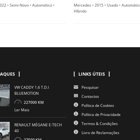
2022 • Semi-Novo • Automático •
Mercedes • 2015 • Usado • Automátic
Híbrido
TAQUES
LINKS ÚTEIS
VW CADDY 1.6 T.D.I
Pesquisar
BLUEMOTION
Contactos
227000 KM
Política de Cookies
Ler Mais
Política de Privacidade
Termos & Condições
RENAULT MÉGANE E-TECH
40
Livro de Reclamações
27500 KM