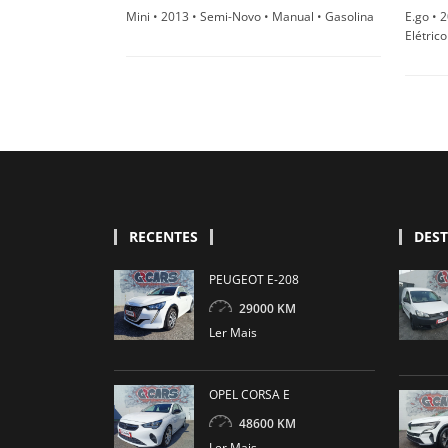
Mini • 2013 • Semi-Novo • Manual • Gasolina
E.go • 
Elétrico
RECENTES
DES
PEUGEOT E-208
29000 KM
Ler Mais
OPEL CORSA E
48600 KM
Ler Mais