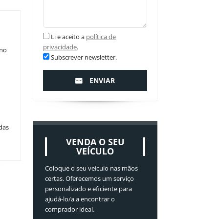
Li e aceito a
política de
privacidade
.
ano
Subscrever newsletter.
ENVIAR
das
VENDA O SEU
VEÍCULO
Coloque o seu veículo nas mãos
certas. Oferecemos um serviço
personalizado e eficiente para
ajudá-lo/a a encontrar o
comprador ideal.