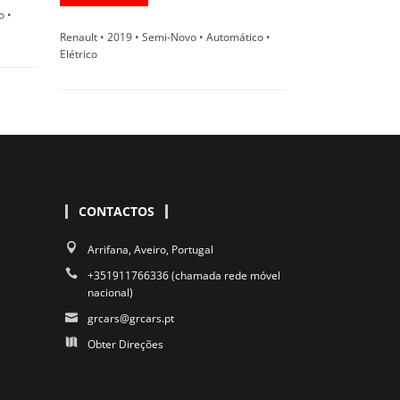
o •
Renault • 2019 • Semi-Novo • Automático •
Elétrico
CONTACTOS
Arrifana, Aveiro, Portugal
+351911766336 (chamada rede móvel
nacional)
grcars@grcars.pt
Obter Direções