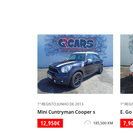
1º REGISTO JUNHO DE 2013
1º REG
Mini Cuntryman Cooper s
E. Go 
12,950€
7,9
185,500 KM